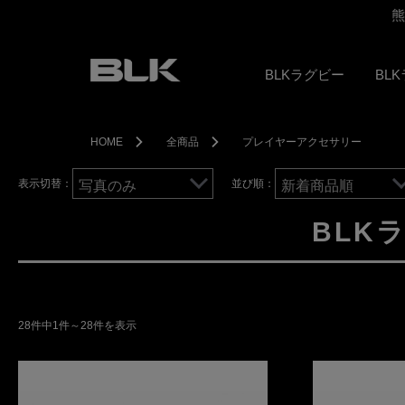
期休業のご案内
熊
BLKラグビー
BL
HOME
全商品
プレイヤーアクセサリー
表示切替：
並び順：
BLK
28件中1件～28件を表示