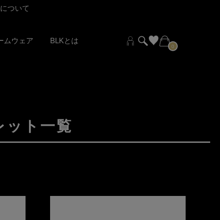
ついて
夏期休業
ームウェア
BLKとは
0
レット一覧