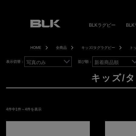
夏期休業のご案内
BLKラグビー
BL
HOME
全商品
キッズ/タグラグビー
ト
表示切替：
並び順：
キッズ/
4件中1件～4件を表示