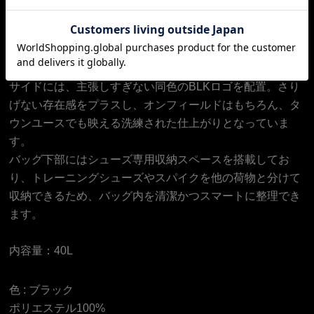
機能性と洗練されたデザインを融合した、アスリートのた
めの高機能バックパックです。
バッグ上部には収納式フックを搭載しており、荷物の出し
入れや保管をスマートにサポートします。
サイドには、主張しすぎない同色のBLKロゴを配置。さり
げない存在感をプラスし、オンフィールドはもちろん、タ
ウンユースでも映える洗練された仕上がりとなっていま
す。
バッグ下部にはシューズ専用収納スペースを搭載してお
り、トレーニングシューズやスパイクを他の荷物と分けて
収納できるため、バッグ内を清潔かつスマートに整理でき
ます。
内容量：40L
色 :
ブラック
ポリエステル100%