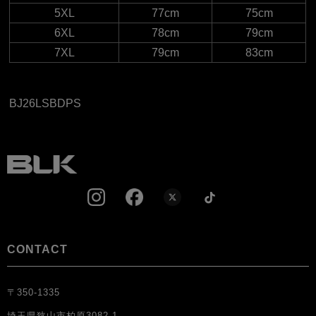
5XL
77cm
75cm
6XL
78cm
79cm
7XL
79cm
83cm
BJ26LSBDPS
CONTACT
〒350-1335
埼玉県狭山市柏原3082-1