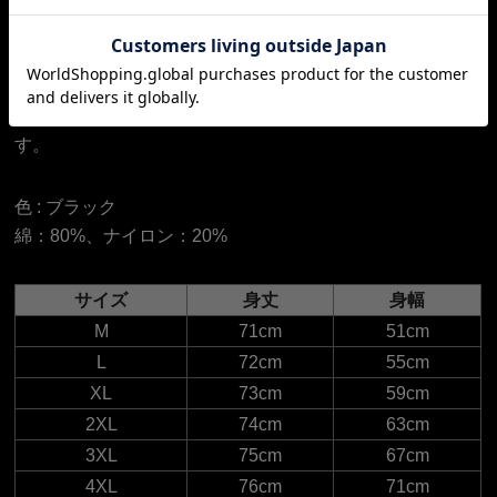
胸元には主張しすぎない同色BLKロゴを配置し、シンプル
ながら洗練された印象を演出します。
ジャケットとの相性も良く、ビジネスシーンから休日のお
出かけまで幅広く対応。
スポーティーな快適さと、きちんと感を両立した一着で
す。
色 :
ブラック
綿：80%、ナイロン：20%
サイズ
身丈
身幅
M
71cm
51cm
L
72cm
55cm
XL
73cm
59cm
2XL
74cm
63cm
3XL
75cm
67cm
4XL
76cm
71cm